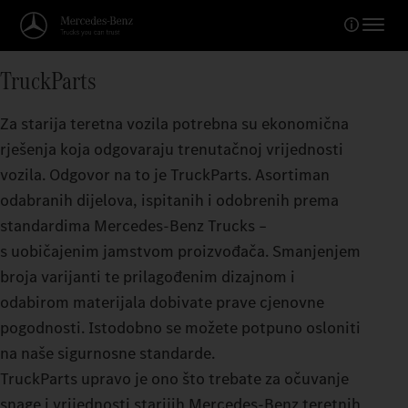
TruckParts
Za starija teretna vozila potrebna su ekonomična
rješenja koja odgovaraju trenutačnoj vrijednosti
vozila. Odgovor na to je TruckParts. Asortiman
odabranih dijelova, ispitanih i odobrenih prema
standardima Mercedes‑Benz Trucks –
s uobičajenim jamstvom proizvođača. Smanjenjem
broja varijanti te prilagođenim dizajnom i
odabirom materijala dobivate prave cjenovne
pogodnosti. Istodobno se možete potpuno osloniti
na naše sigurnosne standarde.
TruckParts upravo je ono što trebate za očuvanje
snage i vrijednosti starijih Mercedes‑Benz teretnih