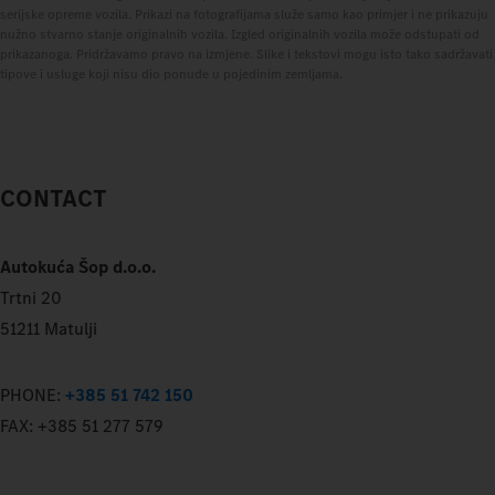
serijske opreme vozila. Prikazi na fotografijama služe samo kao primjer i ne prikazuju
nužno stvarno stanje originalnih vozila. Izgled originalnih vozila može odstupati od
prikazanoga. Pridržavamo pravo na izmjene. Slike i tekstovi mogu isto tako sadržavati
tipove i usluge koji nisu dio ponude u pojedinim zemljama.
CONTACT
Autokuća Šop d.o.o.
Trtni 20
51211 Matulji
PHONE:
+385 51 742 150
FAX:
+385 51 277 579