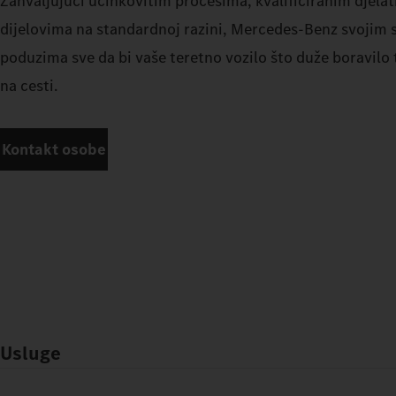
Zahvaljujući učinkovitim procesima, kvalificiranim djelat
dijelovima na standardnoj razini, Mercedes-Benz svojim
poduzima sve da bi vaše teretno vozilo što duže boravilo
na cesti.
Kontakt osobe
Usluge