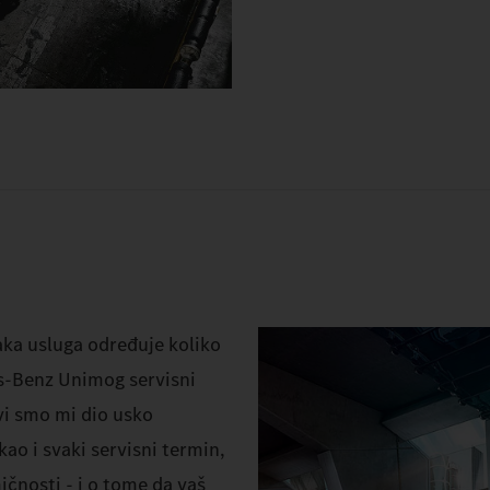
aka usluga određuje koliko
es-Benz Unimog servisni
vi smo mi dio usko
kao i svaki servisni termin,
čnosti - i o tome da vaš