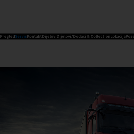
Pregled
Servis
Kontakt
Dijelovi
Dijelovi/Dodaci & Collection
Lokacija
Pos