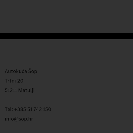
Autokuća Šop
Trtni 20
51211 Matulji
Tel: +385 51 742 150
info@sop.hr