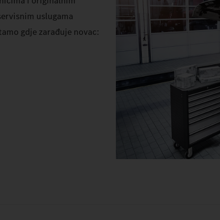
nicima i originalnim
 servisnim uslugama
 tamo gdje zarađuje novac: